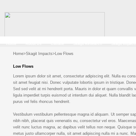
Home
About Us
Climate
Skagit Research
Skagit Impact
Home
>
Skagit Impacts
>
Low Flows
Low Flows
Lorem ipsum dolor sit amet, consectetur adipiscing elit. Nulla eu cons
sit amet feugiat nisi. Donec vulputate lobortis ipsum in tristique. Don
Sed sed velit at mi hendrerit porta. Mauris in dolor et quam convallis 
ligula imperdiet turpis euismod ut interdum dui aliquet. Nulla blandit l
purus vel felis rhoncus hendrerit.
Vestibulum vestibulum pellentesque magna id aliquam. Ut semper sap
nibh nibh, placerat quis venenatis eu, consectetur vel eros. Maecenas ul
velit nunc luctus magna, ac dapibus velit tellus non neque. Quisque s
metus justo ullamcorper nulla, sit amet adipiscing nulla mi a nunc. M