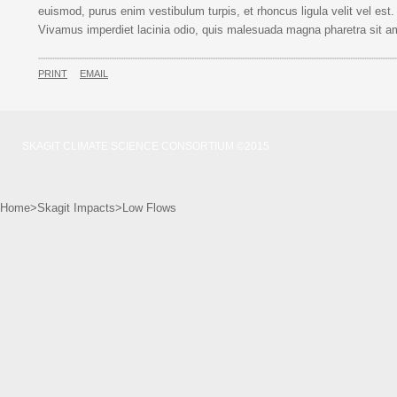
euismod, purus enim vestibulum turpis, et rhoncus ligula velit vel est.
Vivamus imperdiet lacinia odio, quis malesuada magna pharetra sit a
PRINT
EMAIL
SKAGIT CLIMATE SCIENCE CONSORTIUM ©2015
Home
>
Skagit Impacts
>
Low Flows